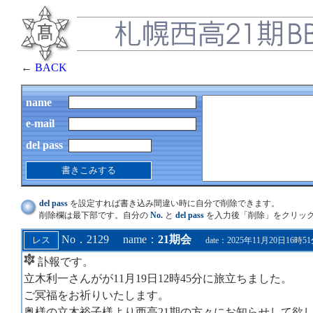
←
BACK
name
e-mail
del pass
del pass
を設定すれば書き込み間違い時に自分で削除できます。
削除欄は最下部です。自分の
No.
と
del pass
を入力後「削除」をクリッ
No．2129 name：
21期会
date：2025年11月20日16時5
訃報です。
立木利一さんがが11月19日12
ご冥福をお祈りいたしま
奥様の立木裕子様より西高21期の方々にお知らせして欲