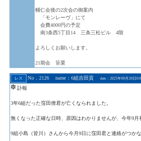
輔仁会後の2次会の御案内
「モンレーヴ」にて
会費4000円の予定
南3条西5丁目14 三条三松ビル 4階
よろしくお願いします。
21期会 笹栗
No．2126 name：6組吉田貢
date：2025年09月20日0
訃報
3年6組だった窪田僚君が亡くなられました。
無くなった正確な日時、原因はわかりませんが、今年9月
9組小島（皆川）さんから今月9日に窪田君と連絡がつか