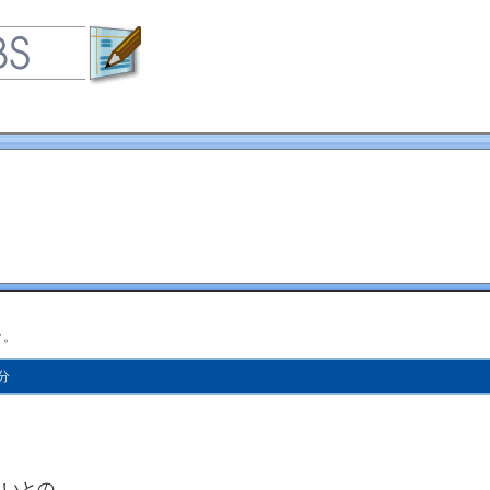
ク。
1分
時45分に旅立ちました。
す。
しいとの