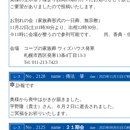
ご要望がありましたので投稿いたし
お別れの会（家族葬形式の一日葬
11月22日(土)11時30分より、出棺12
※11時に会場が整うので参列可能です。 尚、香典
会場 コープの家族葬 ウィズハウス発寒
札幌市西区発寒13条4丁目13-3
Tel. 011-213-7423
No．2128 name：傳法 肇
date：2025年11月11日17
訃報です
奥様から喪中はがきが届きました。
平野隆（貴士）さん、６月２日に逝去されました。
ご冥福をお祈りいたします。
No．2125 name：
２１期会
date：2025年09月01日15