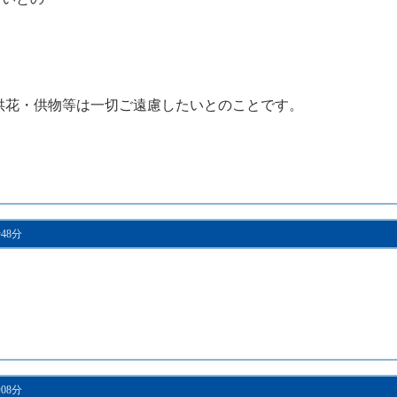
ます。
、無宗教）
時30分。
・供花・供物等は一切ご遠慮したいとのことです。
時48分
時08分