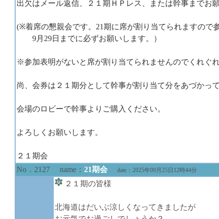
出欠はメール返信、２１期ＨＰレス、または幹事までお
(※着席の懇親会です。21期に席が割り当てられますので
9月29日までに必ずお願いします。）
※参加表明がないと席が割り当てられませんのでくれぐ
尚、会券は２１期分として幹事が割り当て分をあづかっ
会場のロビーで幹事よりご購入ください。
よろしくお願いします。
２１期会
No．2127 name：
21期会
date：2025年09月25日12時44分
２１期の皆様
北海道はだいぶ涼しくなってきましたが
お元気でお過ごしでしょうか？