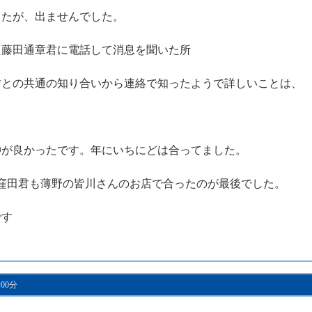
したが、出ませんでした。
た藤田通章君に電話して消息を聞いた所
君との共通の知り合いから連絡で知ったようで詳しいことは、
仲が良かったです。年にいちにどは合ってました。
と窪田君も薄野の皆川さんのお店で合ったのが最後でした。
です
時00分