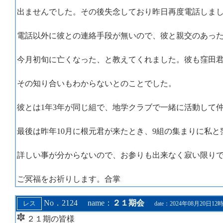
出ませんでした。その後失念しており昨日再度電話しま
電話以外に彼との連絡手段が無いので、彼と親交のあっ
今月初旬に亡くなった、と教えてくれました。彼も窪田
その知り合いもわからないとのことでした。
彼とは1年3年が同じ組で、地学クラブで一緒に活動して
最後は昨年10月に根元君が来たとき、9組の集まりに私
詳しい事が分からないので、お参りも出来なく寂い限り
ご冥福をお祈りします。合掌
No．2124 name：
２１期会
date：2024年08月20日12
２１期の皆様