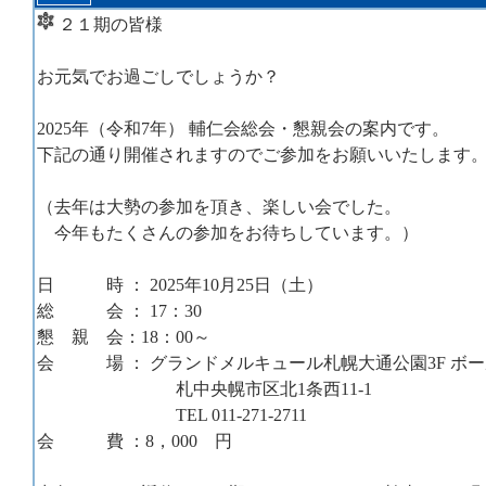
２１期の皆様
お元気でお過ごしでしょうか？
2025年（令和7年） 輔仁会総会・懇親会の案内です。
下記の通り開催されますのでご参加をお願いいたします
（去年は大勢の参加を頂き、楽しい会でした。
今年もたくさんの参加をお待ちしています。）
日 時 ： 2025年10月25日（土）
総 会 ： 17：30
懇 親 会：18：00～
会 場 ： グランドメルキュール札幌大通公園3F ボー
札中央幌市区北1条西11-1
TEL 011-271-2711
会 費 ：8，000 円